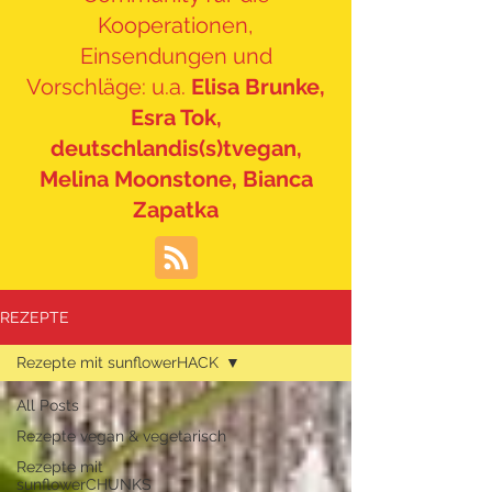
Kooperationen,
Einsendungen und
Vorschläge: u.a.
Elisa Brunke,
Esra Tok,
deutschlandis(s)tvegan,
Melina Moonstone, Bianca
Zapatka
REZEPTE
Rezepte mit sunflowerHACK
All Posts
Rezepte vegan & vegetarisch
Rezepte mit
sunflowerCHUNKS