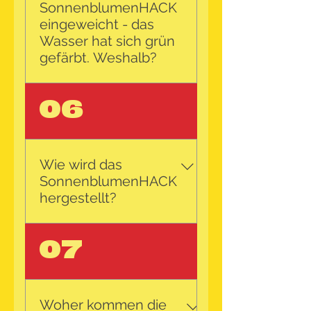
Onlineshop erhältlich. 20 kg
SonnenblumenHACK
bitte per Mail anfragen. 500
eingeweicht - das
g (mind. 26 Portionen) 2 kg
Wasser hat sich grün
(mind. 105 Portionen) 5 kg
gefärbt. Weshalb?
(mind. 263 Portionen) 20 kg
(mind. 1.052 Portionen)
SonnenblumenHack enthält
06
2-4% Polyphenole die
natürlich in der
Sonnenblume enthalten
sind. Wenn man das
Wie wird das
SonnenblumenHack mit
SonnenblumenHACK
Wasser einweicht, und das
hergestellt?
Wasser einen pH-Wert von
+7 hat, färbt sich das
Als erstes werden die
07
Wasser grün. Man könnte
Sonnenblumenkerne nach
jetzt etwas Zitronensäure
hohen Qualitätsstandards
und Wasser zugeben, dann
ausgewählt und geschält.
färbt es sich wieder
Das Rohprotein wird durch
Woher kommen die