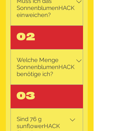
Muss ich das
SonnenblumenHACK
einweichen?
Einweichen kann man unser
02
sunflowerHACK natürlich -
muss man aber nicht. Ob
Gemüsebrühe, Sojasauce
oder selbstkreierte
Welche Menge
Marinaden - das
SonnenblumenHACK
SonnenblumenHACK ist der
benötige ich?
perfekte Geschmacksträger
und nimmt die 2-3 fache
Wir empfehlen 19 Gramm
03
Menge an Flüssigkeit auf .
pro Portion. Eine
Nun wie gewohnt z.B. mit
Einzelpackung
Zwiebeln anbraten und
sunflowerHACK hat 76 g
weiterverarbeiten. Es ist
und reicht so für 4
Sind 76 g
allerdings vollkommen
Portionen.
sunflowerHACK
ausreichend unser