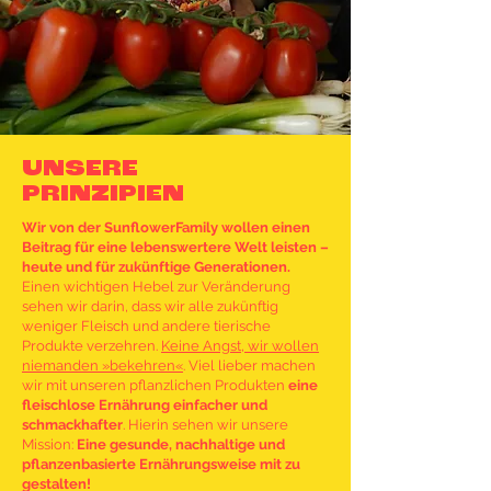
Bestellung- und Versandabläufe oder
Reklamationsmanagement: wir
begegnen ihnen stehts freundlich,
lösungsorientiert und fair.
UNSERE
02.
PRINZIPIEN
TRADITION MEETS FUTURE
Wir von der SunflowerFamily wollen einen
Unsere Tradition der Neugier und
Beitrag für eine lebenswertere Welt leisten –
Innovation hat uns groß gemacht und
heute und für zukünftige Generationen.
wird uns auf nationalen und
Einen wichtigen Hebel zur Veränderung
sehen wir darin, dass wir alle zukünftig
internationalen Märkten begleiten. Wir
weniger Fleisch und andere tierische
stärken unsere Rolle und unseren
Produkte verzehren.
Keine Angst, wir wollen
Auftrag zur Sensibilisierung des
niemanden »bekehren«
. Viel lieber machen
ökologischen Gleichgewichts.
wir mit unseren pflanzlichen Produkten
eine
fleischlose Ernährung einfacher und
schmackhafter
. Hierin sehen wir
unsere
Mission:
Eine gesunde, nachhaltige und
03.
pflanzenbasierte Ernährungsweise mit zu
gestalten!