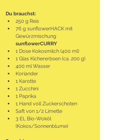
Du brauchst:
250 g Reis
76 g sunflowerHACK mit 
Gewürzmischung 
sunflowerCURRY
1 Dose Kokosmilch (400 ml)
1 Glas Kichererbsen (ca. 200 g)
400 ml Wasser
Koriander
1 Karotte
1 Zucchini
1 Paprika
1 Hand voll Zuckerschoten
Saft von 1/2 Limette
3 EL Bio-Woköl 
(Kokos/Sonnenblume)