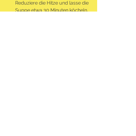
Reduziere die Hitze und lasse die 
Suppe etwa 30 Minuten köcheln, 
bis die Klöße gar sind.
Finalisieren:
Kurz vor dem Servieren den 
Zitronensaft einrühren und die 
Suppe abschmecken.
Mit frischer Petersilie garnieren 
und heiß servieren.
Diese Suppe ist nicht nur herzhaft und 
wärmend, sondern auch eine tolle 
Möglichkeit, traditionelle Gerichte 
pflanzlich zu genießen. Guten Appetit!