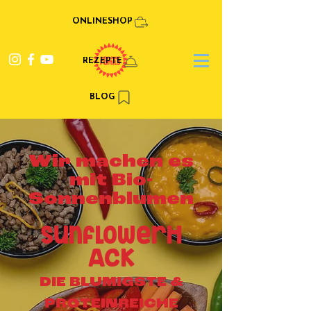
ONLINESHOP
REZEPTE
BLOG
Wir machen es
mit Bio-
Sonnenblumen
sunflowerH
ACK
DIE BLUMIGSTE &
PROTEIN­REICHE