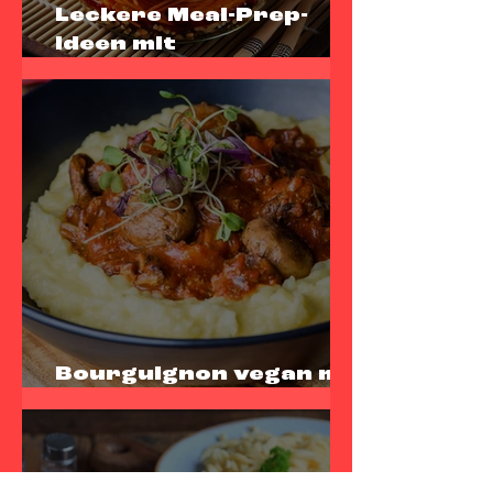
Leckere Meal-Prep-
Ideen mit
sunflowerHACK
Bourguignon vegan mit
sunflowerCHUNKS