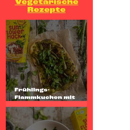
Vegetarische
Rezepte
Frühlings-
Flammkuchen mit
sunflowerHACK,
grünem Spargel &
Erbsencreme