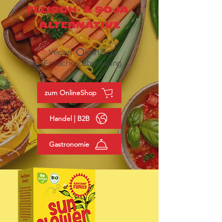
­FLEISCH- & SOJA­
ALTERNATIVE
🌱
Vegan ⭕kein Soja
✅Einfache Zubereitung
zum OnlineShop
Handel | B2B
Gastronomie