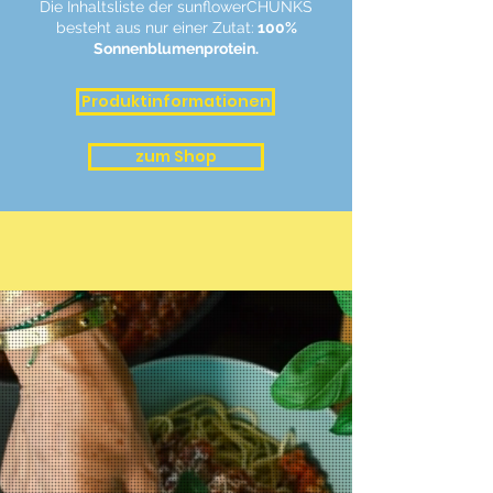
Die Inhaltsliste der sunflowerCHUNKS
besteht aus nur einer Zutat:
100%
Sonnenblumenprotein.
Produktinformationen
zum Shop