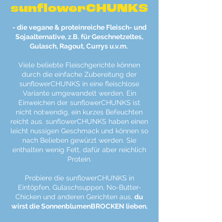
sunflowerCHUNKS
- die vegane & proteinreiche Fleisch- und
Sojaalternative, z.B. für Geschnetzeltes,
Gulasch, Ragout, Currys u.v.m.
Viele beliebte Fleischgerichte können
durch die einfache Zubereitung der
sunflowerCHUNKS in eine fleischlose
Variante umgewandelt werden. Ein
Einweichen der sunflowerCHUNKS ist
nicht notwendig, ein kurzes Befeuchten
reicht aus. sunflowerCHUNKS haben einen
leicht nussigen Geschmack und können so
nach Belieben gewürzt werden. Sie
enthalten wenig Fett, dafür aber reichlich
Protein.
Probiere die sunflowerCHUNKS in
Eintöpfen, Gulaschsuppen, No-Butter-
Chicken und anderen Gerichten aus,
du
wirst die SonnenblumenBROCKEN lieben.