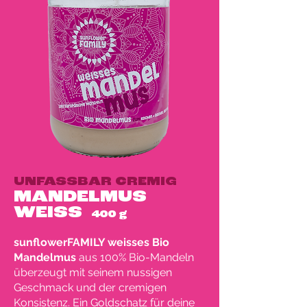
UNFASSBAR CREMIG
MANDELMUS
WEISS
400 g
sunflowerFAMILY weisses Bio
Mandelmus
aus 100% Bio-Mandeln
überzeugt mit seinem nussigen
Geschmack und der cremigen
Konsistenz. Ein Goldschatz für deine