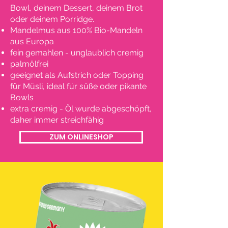
Bowl, deinem Dessert, deinem Brot
oder deinem Porridge.
Mandelmus aus 100% Bio-Mandeln
aus Europa
fein gemahlen - unglaublich cremig
palmölfrei
geeignet als Aufstrich oder Topping
für Müsli, ideal für süße oder pikante
Bowls
extra cremig - Öl wurde abgeschöpft,
daher immer streichfähig
ZUM ONLINESHOP