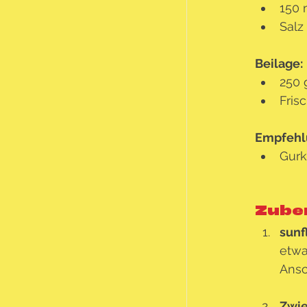
150 
Salz
Beilage:
250 
Fris
Empfehl
Gurk
Zube
sun
etwa
Ansc
Zwie