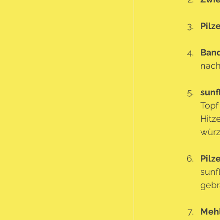
Pilz
Band
nach
sunf
Topf
Hitz
würz
Pilz
sunf
gebr
Mehl