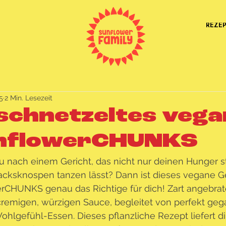
REZE
5
2 Min. Lesezeit
schnetzeltes vegan
nflowerCHUNKS
u nach einem Gericht, das nicht nur deinen Hunger st
ksknospen tanzen lässt? Dann ist dieses vegane Ge
rCHUNKS genau das Richtige für dich! Zart angebr
 cremigen, würzigen Sauce, begleitet von perfekt geg
hlgefühl-Essen. Dieses pflanzliche Rezept liefert dir