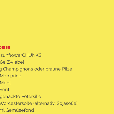
ten
g sunflowerCHUNKS
oße Zwiebel
g Champignons oder braune Pilze
 Margarine
 Mehl
 Senf
 gehackte Petersilie
 Worcestersoße (alternativ: Sojasoße)
 ml Gemüsefond