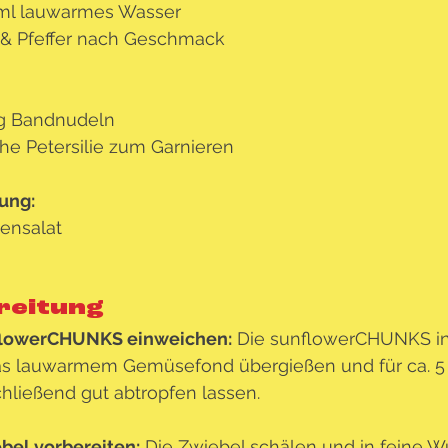
ml lauwarmes Wasser
 & Pfeffer nach Geschmack
g Bandnudeln
che Petersilie zum Garnieren
ung:
ensalat
reitung
flowerCHUNKS einweichen:
 Die sunflowerCHUNKS in 
s lauwarmem Gemüsefond übergießen und für ca. 5 M
hließend gut abtropfen lassen.
bel vorbereiten:
 Die Zwiebel schälen und in feine W