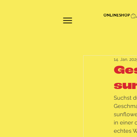
ONLINESHOP
14. Jan. 202
Ge
su
Suchst d
Geschmac
sunflowe
in einer
echtes Wo