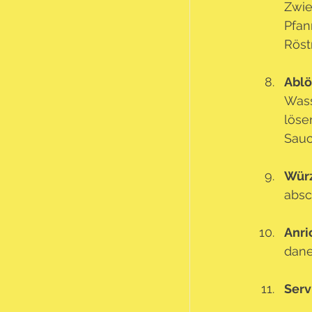
Zwie
Pfan
Röst
Ablö
Wass
löse
Sauc
Wür
absc
Anri
dane
Serv