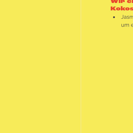
Wir e
Kokos
Jasm
um e