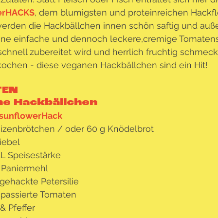
erHACKS
, dem blumigsten und proteinreichen Hackfl
erden die Hackbällchen innen schön saftig und auße
eine einfache und dennoch leckere,cremige Tomatensa
chnell zubereitet wird und herrlich fruchtig schmeckt
ochen - diese veganen Hackbällchen sind ein Hit! 
TEN
e Hackbällchen
 sunflowerHack
izenbrötchen / oder 60 g Knödelbrot
iebel
EL Speisestärke
 Paniermehl
 gehackte Petersilie
 passierte Tomaten
& Pfeffer