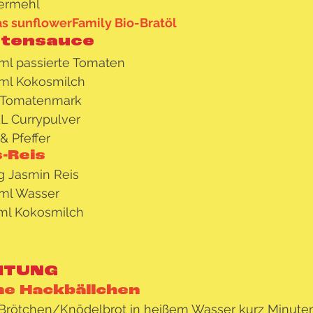
ermehl 
s 
sunflowerFamily Bio-Bratöl 
tensauce
ml passierte Tomaten
ml Kokosmilch
 Tomatenmark
EL Currypulver
& Pfeffer
-Reis
g Jasmin Reis
ml Wasser
ml Kokosmilch
ITUNG
e Hackbällchen
Brötchen/Knödelbrot in heißem Wasser kurz Minute