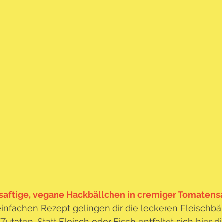
 saftige, vegane Hackbällchen in cremiger Tomaten
infachen Rezept gelingen dir die leckeren Fleischb
 Zutaten. Statt Fleisch oder Fisch entfaltet sich hier d