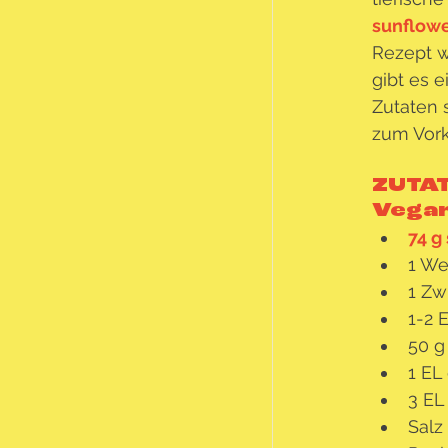
sunflow
Rezept w
gibt es 
Zutaten s
zum Vork
ZUTA
Vegan
74 g
1 We
1 Zw
1-2 
50 g
1 EL
3 EL
Salz 