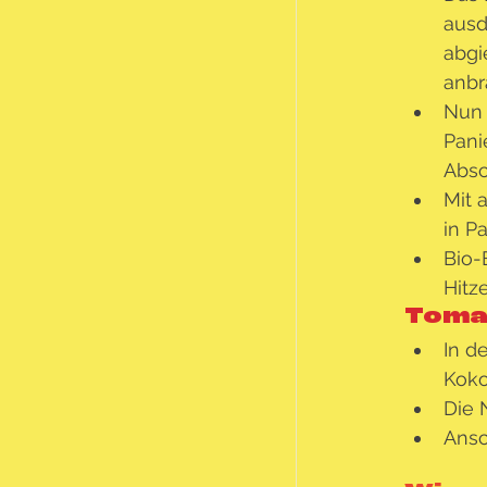
ausd
abgi
anbr
Nun 
Pani
Absc
Mit 
in P
Bio-
Hitz
Toma
In d
Koko
Die 
Ansc