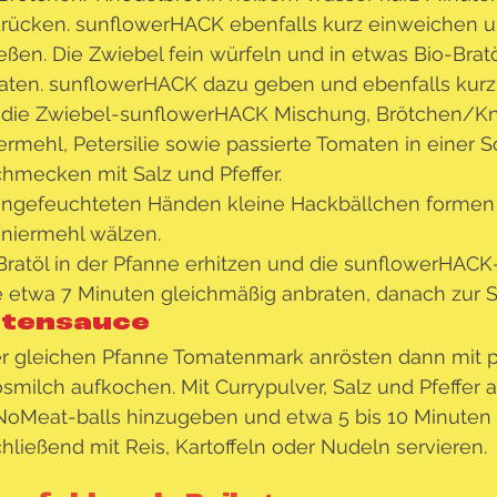
rücken. sunflowerHACK ebenfalls kurz einweichen und
eßen. Die Zwiebel fein würfeln und in etwas Bio-Bratö
aten. sunflowerHACK dazu geben und ebenfalls kurz 
die Zwiebel-sunflowerHACK Mischung, Brötchen/Knöd
ermehl, Petersilie sowie passierte Tomaten in einer 
hmecken mit Salz und Pfeffer.
angefeuchteten Händen kleine Hackbällchen formen
aniermehl wälzen.
Bratöl in der Pfanne erhitzen und die sunflowerHACK-
e etwa 7 Minuten gleichmäßig anbraten, danach zur Se
tensauce
er gleichen Pfanne Tomatenmark anrösten dann mit 
smilch aufkochen. Mit Currypulver, Salz und Pfeffer
NoMeat-balls hinzugeben und etwa 5 bis 10 Minuten l
hließend mit Reis, Kartoffeln oder Nudeln servieren.