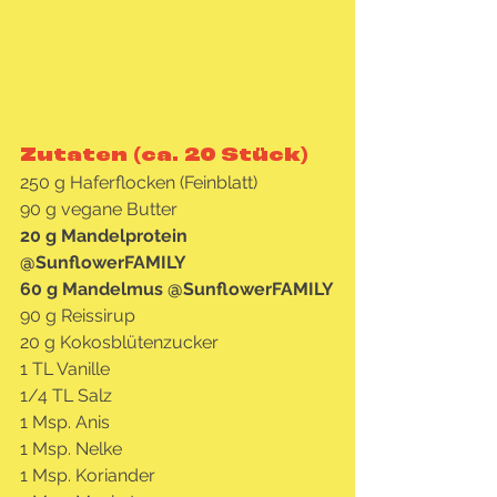
Zutaten (ca. 20 Stück)
250 g Haferflocken (Feinblatt)
90 g vegane Butter
20 g Mandelprotein 
@SunflowerFAMILY
60 g Mandelmus @SunflowerFAMILY
90 g Reissirup
20 g Kokosblütenzucker
1 TL Vanille
1/4 TL Salz
1 Msp. Anis
1 Msp. Nelke
1 Msp. Koriander