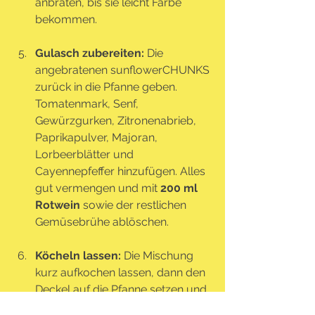
anbraten, bis sie leicht Farbe 
bekommen.
Gulasch zubereiten: 
Die 
angebratenen sunflowerCHUNKS 
zurück in die Pfanne geben. 
Tomatenmark, Senf, 
Gewürzgurken, Zitronenabrieb, 
Paprikapulver, Majoran, 
Lorbeerblätter und 
Cayennepfeffer hinzufügen. Alles 
gut vermengen und mit 
200 ml 
Rotwein
 sowie der restlichen 
Gemüsebrühe ablöschen.
Köcheln lassen: 
Die Mischung 
kurz aufkochen lassen, dann den 
Deckel auf die Pfanne setzen und 
bei geringer Hitze 
1,5 