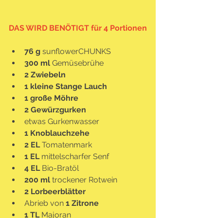
DAS WIRD BENÖTIGT für 4 Portionen
76 g
 sunflowerCHUNKS
300 ml
 Gemüsebrühe
2 Zwiebeln
1 kleine Stange Lauch
1 große Möhre
2 Gewürzgurken
etwas Gurkenwasser
1 Knoblauchzehe
2 EL
 Tomatenmark
1 EL
 mittelscharfer Senf
4 EL
 Bio-Bratöl
200 ml
 trockener Rotwein
2 Lorbeerblätter
Abrieb von 
1 Zitrone
1 TL
 Majoran