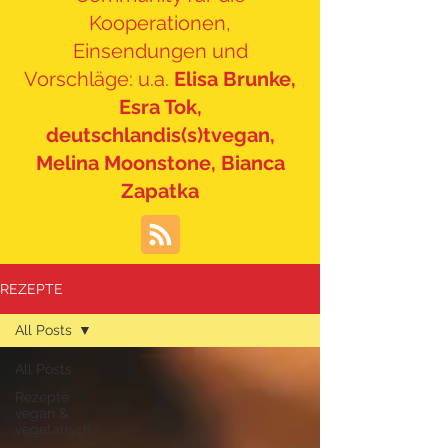
Kooperationen,
Einsendungen und
Vorschläge: u.a.
Elisa Brunke,
Esra Tok,
deutschlandis(s)tvegan,
Melina Moonstone, Bianca
Zapatka
REZEPTE
All Posts
All Posts
Rezepte
vegan &
vegetarisch