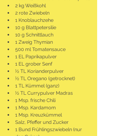
2 kg Weißkohl
2 rote Zwiebeln
1 Knoblauchzehe
10 g Blattpetersilie
10 g Schnittlauch
1 Zweig Thymian
500 ml Tomatensauce
1 EL Paprikapulver
1 EL grober Senf
½ TL Korianderpulver
½ TL Oregano (getrocknet)
1 TL Kümmel (ganz)
½ TL Currypulver Madras
1 Msp. frische Chili
1 Msp. Kardamom
1 Msp. Kreuzkümmel
Salz, Pfeffer und Zucker
1 Bund Frühlingszwiebeln (nur 