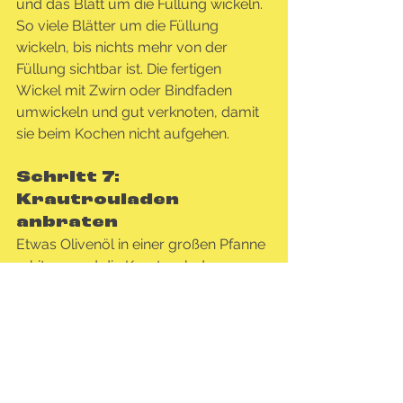
und das Blatt um die Füllung wickeln. 
So viele Blätter um die Füllung 
wickeln, bis nichts mehr von der 
Füllung sichtbar ist. Die fertigen 
Wickel mit Zwirn oder Bindfaden 
umwickeln und gut verknoten, damit 
sie beim Kochen nicht aufgehen.
Schritt 7: 
Krautrouladen 
anbraten
Etwas Olivenöl in einer großen Pfanne 
erhitzen und die Krautrouladen 
rundherum goldbraun anbraten. 
Anschließend in einen Bräter legen.
Schritt 8: Backen
Die angebratenen Krautrouladen mit 
dem vorbereiteten Gemüsefond und 