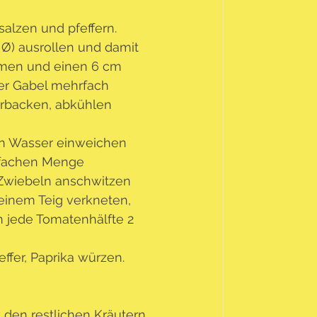
alzen und pfeffern.
 Ø) ausrollen und damit 
rmen und einen 6 cm 
er Gabel mehrfach 
orbacken, abkühlen 
in Wasser einweichen 
fachen Menge 
Zwiebeln anschwitzen 
inem Teig verkneten, 
In jede Tomatenhälfte 2 
ffer, Paprika würzen. 
den restlichen Kräutern 