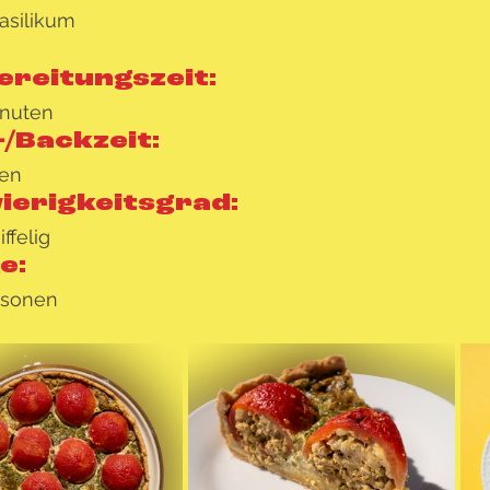
asilikum
ereitungszeit:
inuten
/Backzeit:
ten
ierigkeitsgrad:
ffelig
e:
rsonen   