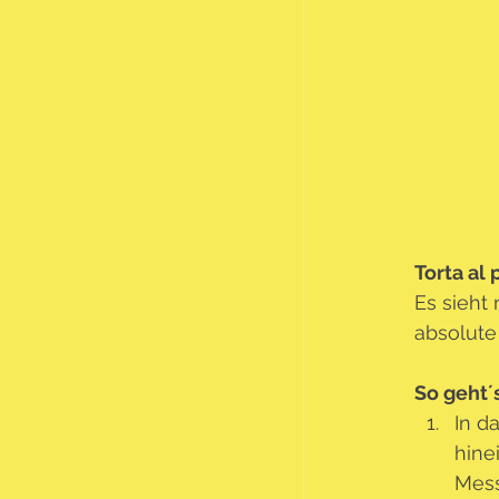
Torta al
Es sieht
absolute
So geht´s
In d
hine
Mess