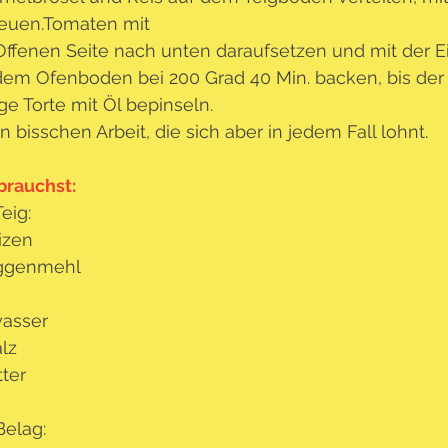
euen.Tomaten mit
Offenen Seite nach unten daraufsetzen und mit der Ei
dem Ofenboden bei 200 Grad 40 Min. backen, bis der G
ige Torte mit Öl bepinseln.
in bisschen Arbeit, die sich aber in jedem Fall lohnt.
brauchst:
eig:
izen
ggenmehl
wasser
alz
tter
Belag: