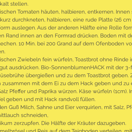
kalt stellen.
ischen Tomaten häuten, halbieren, entkernen. Innen s
 kurz durchkneten, halbieren, eine rude Platte (26 cm
Form auslegen. Aus der anderen Hälfte eine Rolle fo
n Rand innen an den Formrad drücken. Boden mit d
techen. 10 Min. bei 200 Grand auf dem Ofenboden v
en.
ischen Zwiebeln fein würfeln, Toastbrot ohne Rinde 
gut ausdrücken. Bio-SonnenblumenHACK mit der 3-
sebrühe übergießen und zu dem Toastbrot geben. 
 zusammen mit dem Ei zu dem Hack geben und zu e
Salz Pfeffer und Paprika würzen. Käse würfeln (1cm). 
el geben und mit Hack randvoll füllen.
den Guß Milch, Sahne und Eier verquirlen, mit Salz, Pfe
ittlauch schneiden,
likum zerzupfen. Die Hälfte der Kräuter dazugeben.
elbrösel und Reis auf dem Teigboden verteilen, mit 