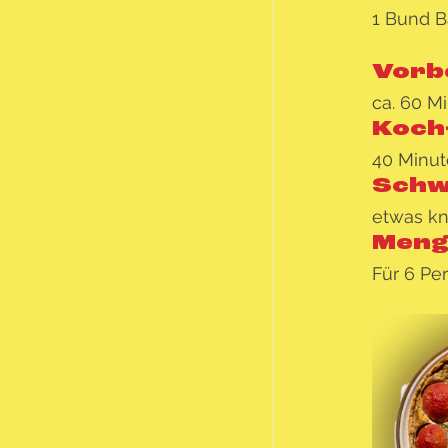
1 Bund B
Vorb
ca. 60 M
Koch-
40 Minu
Schw
etwas kni
Meng
Für 6 Pe