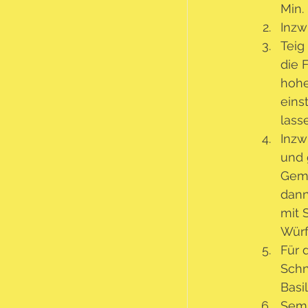
Min. 
Inzw
Teig
die 
hohe
eins
lass
Inzw
und 
Gemü
dann
mit 
Würf
Für 
Schn
Basi
Semm