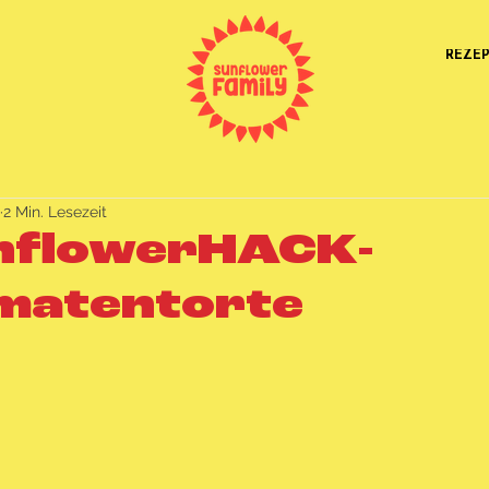
REZE
2 Min. Lesezeit
nflowerHACK-
matentorte