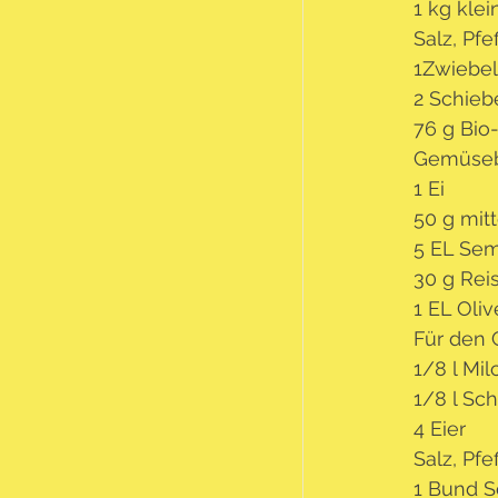
1 kg kle
Salz, Pfe
1Zwiebel
2 Schieb
76 g Bi
Gemüse
1 Ei
50 g mit
5 EL Se
30 g Rei
1 EL Oli
Für den 
1/8 l Mil
1/8 l Sc
4 Eier
Salz, Pfe
1 Bund S