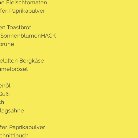
ine Fleischtomaten
ffer, Paprikapulver
en Toastbrot
o-SonnenblumenHACK
brühe
telalten Bergkäse
mmelbrösel
s
venöl
Guß:
ch
hlagsahne
ffer, Paprikapulver
chnittlauch