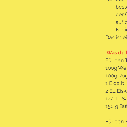
best
der 
auf 
Fert
Das ist e
 Was du 
Für den T
100g We
100g Ro
1 Eigelb
2 EL Eis
1/2 TL S
150 g Bu
Für den 