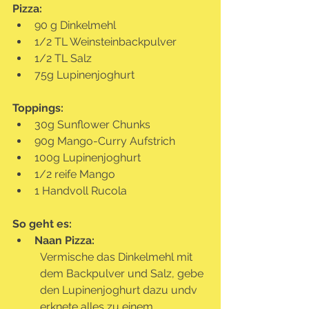
Pizza:
90 g Dinkelmehl
1/2 TL Weinsteinbackpulver
1/2 TL Salz
75g Lupinenjoghurt
Toppings:
30g Sunflower Chunks
90g Mango-Curry Aufstrich
100g Lupinenjoghurt
1/2 reife Mango
1 Handvoll Rucola
So geht es:
Naan Pizza:
Vermische das Dinkelmehl mit 
dem Backpulver und Salz, gebe 
den Lupinenjoghurt dazu undv 
erknete alles zu einem 