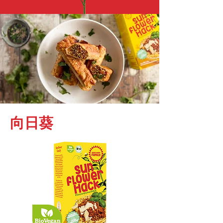
高品質多酚

低碳水化合物含量、低脂肪含
量

不含大豆

不含過敏原

不含基因改造生物

歐洲原料

向日葵
 歐洲製造 即時 - 不需浸泡時
間