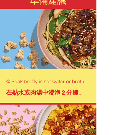
準備建議
(Mapo Tofu)

擔擔麵

(Dan Dan Noodles)

螞蟻上樹

(Ants Climbing a Tree)

割包

① Soak briefly in hot water or broth
(Gua Bao / Taiwanese Burger)

在熱水或肉湯中浸泡 2 分鐘。
肉粽

(Sticky Rice Dumpling / 
Zongzi)
