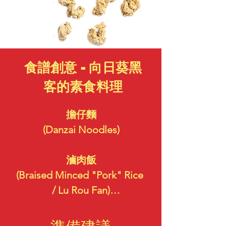
食譜創意 - 向日葵黑
客的素食料理
擔仔麵

(Danzai Noodles)

滷肉飯

(Braised Minced "Pork" Rice 
/ Lu Rou Fan)

麻婆豆腐
