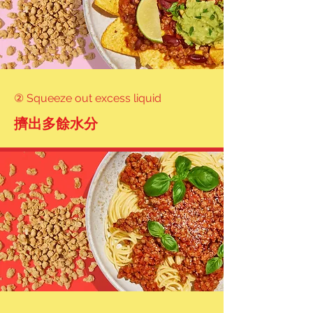
炒肉末蔬菜

(Stir-fried Minced "Meat" 
with Vegetables)

潤餅

② Squeeze out excess liquid
(Taiwanese Spring Roll / Run 
擠出多餘水分
Bing)

燒餅

(Shao Bing / Sesame 
Flatbread with Filling)