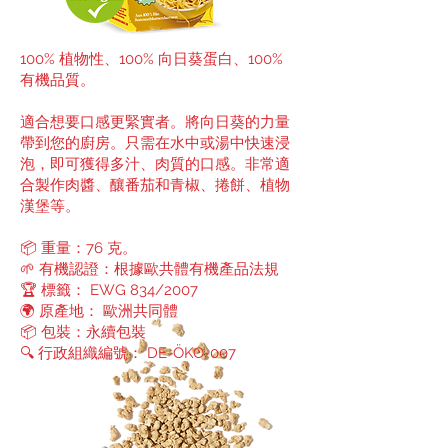
100% 植物性、100% 向日葵蛋白、100%
有機品質。
適合想要口感更緊實者。將向日葵的力量
帶到您的廚房。只需在水中或湯中快速浸
泡，即可獲得多汁、肉質的口感。非常適
合製作肉醬、釀番茄和青椒、捲餅、植物
漢堡等。
📦 重量：76 克。
🌱 有機認證：根據歐共體有機產品法規
🏆 標籤： EWG 834/2007
🌍 原產地： 歐洲共同體
📦 包裝：永續包裝
🔍 行政組織編號： DE-ÖKO-007