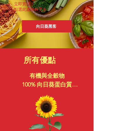
立即實踐！
點選此處瞭解更多
向日葵黑客
所有優點
有機與全穀物

100% 向日葵蛋白質

素食

含有所有必需胺基酸

高蛋白質、高纖維

含豐富 B 族維生素，尤其是葉
酸
