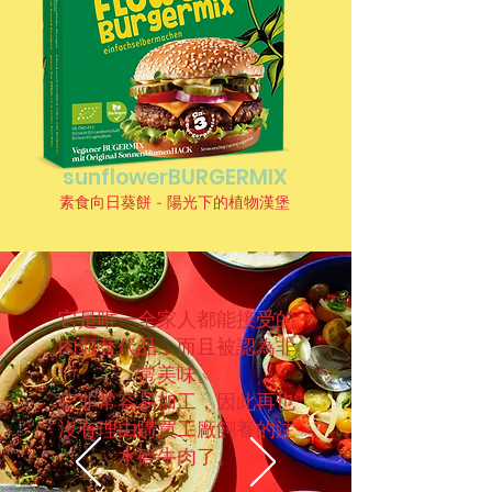
sunflowerBURGERMIX
素食向日葵餅 - 陽光下的植物漢堡
它是唯一全家人都能接受的
肉類替代品，而且被認為非
常美味。
它非常容易加工，因此再也
沒有理由購買工廠飼養的注
水碎牛肉了。