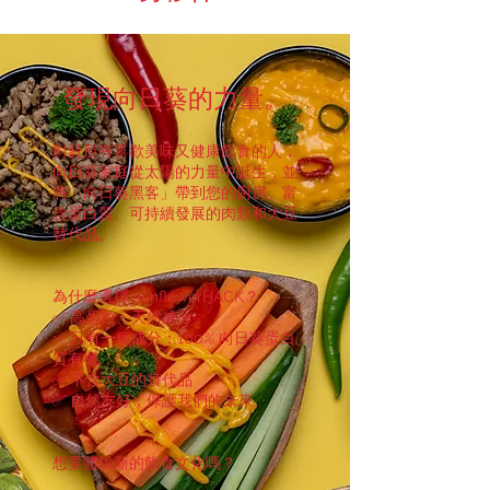
發現向日葵的力量。
對於所有喜歡美味又健康飲食的人，
向日葵家庭從太陽的力量中誕生，並
將「向日葵黑客」帶到您的廚房。富
含蛋白質、可持續發展的肉類和大豆
替代品。
為什麼選擇 sunflowerHACK？
✅ 高蛋白、天然成分
✅ 只有一種成分：100% 向日葵蛋白
質有機
✅ 不含大豆的替代品
✅ 自然友好，保護我們的未來
想要體驗新的飲食文化嗎？