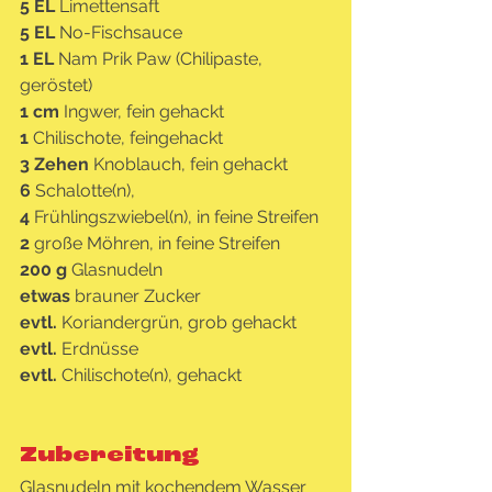
5 EL 
Limettensaft
5 EL 
No-Fischsauce
1 EL 
Nam Prik Paw (Chilipaste, 
geröstet)
1 cm 
Ingwer, fein gehackt
1 
Chilischote, feingehackt
3 Zehen 
Knoblauch, fein gehackt
6 
Schalotte(n),
4 
Frühlingszwiebel(n), in feine Streifen
2 
große Möhren, in feine Streifen
200 g 
Glasnudeln
etwas 
brauner Zucker
evtl. 
Koriandergrün, grob gehackt
evtl. 
Erdnüsse
evtl. 
Chilischote(n), gehackt
Zubereitung
Glasnudeln mit kochendem Wasser 