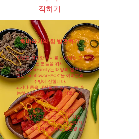
작하기
해바라기의 힘 발견하기
맛있고 건강한 식사를 사랑하는 모
든 분들을 위해,
SunflowerFamily는 태양의 힘으로
만든 "SunflowerHACK"을 여러분의
주방에 전합니다.
고기나 콩을 대신할 수 있는 지속 가
능하고 단백질이 풍부한 식물성 식
품입니다.
왜 SunflowerHACK인가요?
✅ 천연 재료로 만든 고단백 식품
✅ 콩 없이도 맛있고 소화가 잘돼요
✅ 지구와 미래를 생각한 친환경 선
택