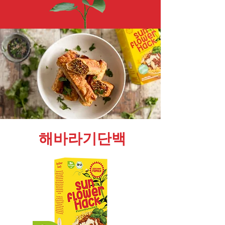
함 

 고품질 폴리페놀 

 저탄수화물, 저지방 

 대두 무함유 

 알레르겐 무함유 

 유전자 변형 식품 무함유 

 유럽산 원료 

 유럽에서 제조 

 인스턴트 -... 침지 시간 없음
해바라기단백