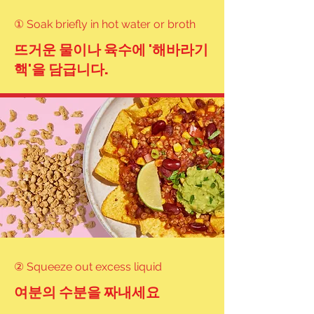
① Soak briefly in hot water or broth
해바라기 떡갈비 

뜨거운 물이나 육수에 '해바라기
(Sunflower Tteokgalbi)

핵'을 담급니다.
비건 된장찌개 

(Vegan Doenjang Jjigae)

해바라기 비빔밥 

(Sunflower Bibimbap)

비건 코리안 타코 

(Korean Fusion Tacos)
② Squeeze out excess liquid
여분의 수분을 짜내세요