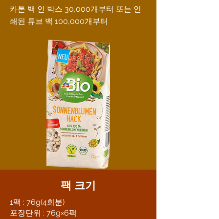
카톤 백 인 박스 30,000개부터 또는 인
쇄된 튜브 백 100,000개부터
팩 크기
1팩 : 76g(4회분)
포장단위 : 76g×6팩