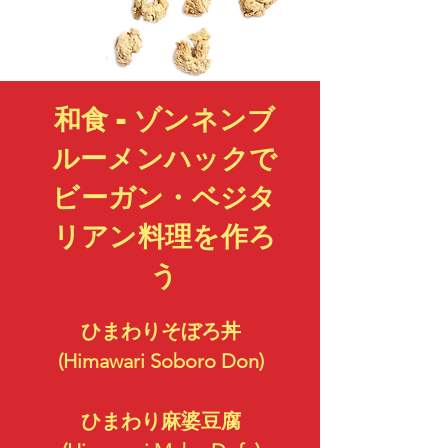
和食 - ゾンネンブ
ルーメンハックで
ビーガン・ベジタ
リアン料理を作ろ
う
ひまわりそぼろ丼

(Himawari Soboro Don)

ひまわり麻婆豆腐
