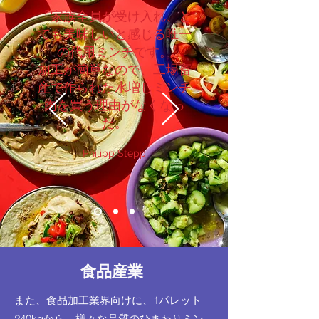
「家族全員が受け入れ、と
ても美味しいと感じる唯一
の代用ミンチです。
加工が簡単なので、工場畜
産で作られた水増しミンチ
肉を買う理由がなくなっ
た。
Philipp Stepp
食品産業
また、食品加工業界向けに、1パレット
240kgから、様々な品質のひまわりミン