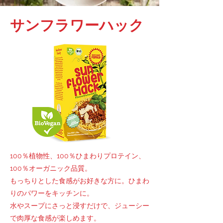
 ヨーロッパ産原料

 ヨーロッパで製造

サンフラワーハック
 インスタント - 浸漬時間なし
100％植物性、100％ひまわりプロテイン、
100％オーガニック品質。
もっちりとした食感がお好きな方に。ひまわ
りのパワーをキッチンに。
水やスープにさっと浸すだけで、ジューシー
で肉厚な食感が楽しめます。