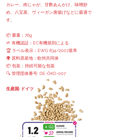
カレー、肉じゃが、甘酢あんかけ、味噌炒
め、八宝菜、ヴィーガン唐揚げなどに最適で
す。
📦 重量：76g
🌱 有機認証：EC有機規則による
🏆 ラベル表示：EWG 834/2007基準
🌍 原料原産地：欧州共同体
📦 包装：持続可能な包装
🔍 管理団体番号: DE-ÖKO-007
生産国: ドイツ