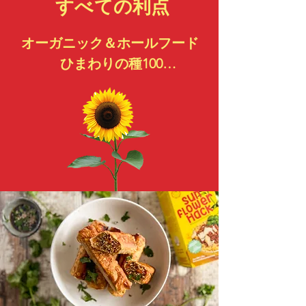
すべての利点
オーガニック＆ホールフード

 ひまわりの種100

 ビーガン

 すべての必須アミノ酸を含
む

 高タンパク、高繊維質

 ビタミンB群、特に葉酸が豊
富

 高品質のポリフェノール

 低炭水化物・低脂肪

 大豆不使用 

 アレルゲンなし

 遺伝子組み換え食品不使用
