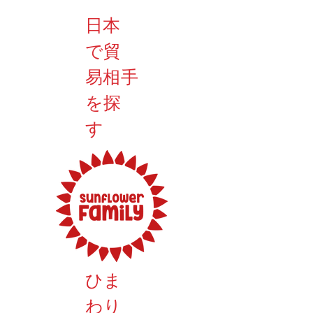
​日本
で貿
易相手
を探
す
ひま
わり