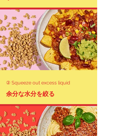
ひまわりバーグ

(Himawari Baagu)

ひまわりレタス包み

(Himawari Retasu Tsutsumi)

ひまわり麻婆茄子 

(Himawari Mabo Nasu)

② Squeeze out excess liquid
ビーガンひまわりビビンバ 
(Vegan Himawari Bibimbap)
余分な水分を絞る