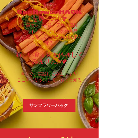
何で
SunflowerHACK
を選ぶのか?
✅ 高タンパク質、天然の原料
✅ ソイフリーフリーの代替品
✅ 自然に優しく、私たちの未来を
守る
新しい食文化を体験して
みませんか?
今すぐ、実践してみましょう!
ここをクリックして、もっと知る
サンフラワーハック