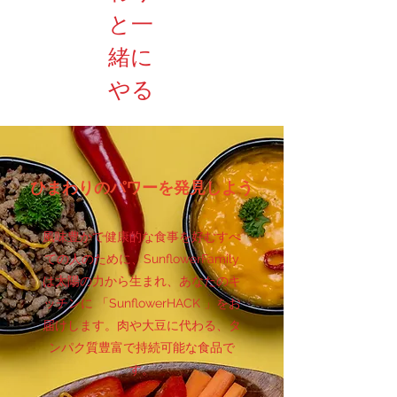
と一
緒に
やる
ひまわりのパワーを発見しよう
風味豊かで健康的な食事を好むすべ
ての人のために、SunflowerFamily
は太陽の力から生まれ、あなたのキ
ッチンに 「SunflowerHACK 」をお
届けします。肉や大豆に代わる、タ
ンパク質豊富で持続可能な食品で
す。