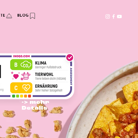
PTE
BLOG
-> mehr
Details