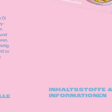
n Öl
ey-
n.
 und
ren,
rtig.
und zu
.
INHALTSSTOFFE 
INFORMATIONEN
LE​