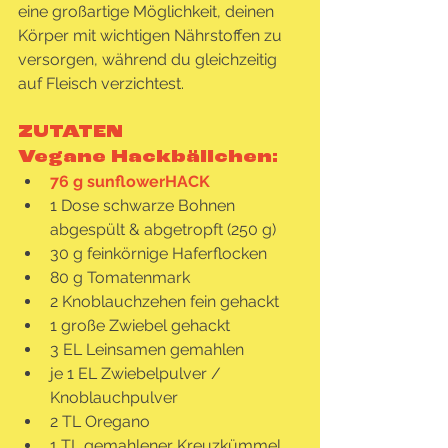
eine großartige Möglichkeit, deinen 
Körper mit wichtigen Nährstoffen zu 
versorgen, während du gleichzeitig 
auf Fleisch verzichtest.
ZUTATEN
Vegane Hackbällchen:
76 g sunflowerHACK
1 Dose schwarze Bohnen 
abgespült & abgetropft (250 g)
30 g feinkörnige Haferflocken
80 g Tomatenmark
2 Knoblauchzehen fein gehackt
1 große Zwiebel gehackt
3 EL Leinsamen gemahlen
je 1 EL Zwiebelpulver / 
Knoblauchpulver
2 TL Oregano
1 TL gemahlener Kreuzkümmel