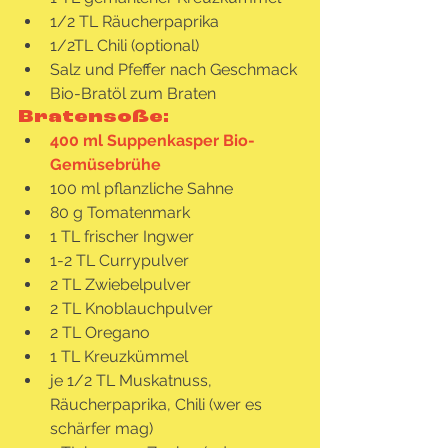
1/2 TL Räucherpaprika
1/2TL Chili (optional)
Salz und Pfeffer nach Geschmack
Bio-Bratöl zum Braten
Bratensoße:
400 ml Suppenkasper Bio-
Gemüsebrühe 
100 ml pflanzliche Sahne
80 g Tomatenmark
1 TL frischer Ingwer 
1-2 TL Currypulver
2 TL Zwiebelpulver
2 TL Knoblauchpulver
2 TL Oregano
1 TL Kreuzkümmel
je 1/2 TL Muskatnuss, 
Räucherpaprika, Chili (wer es 
schärfer mag)