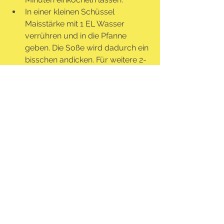
In einer kleinen Schüssel 
Maisstärke mit 1 EL Wasser 
verrühren und in die Pfanne 
geben. Die Soße wird dadurch ein 
bisschen andicken. Für weitere 2-
3 Minuten köcheln lassen.
Die Bratensoße über die veganen 
Fleischbällchen gießen und mit 
Kartoffelpüree, Nudeln oder Reis 
servieren! Reste der Soße in 
einem Behälter im Kühlschrank 
aufbewahren (kann 3-4 Tage 
aufbewahrt werden).