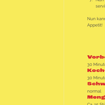
serv
Nun kann
Appetit!
Vorb
30 Minu
Koch-
30 Minu
Schw
normal
Menge
Ca. 15 St