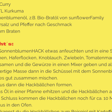
 Curry
TL Kurkuma
enblumenöl, z.B. Bio-Bratöl von sunflowerFamily
salz und Pfeffer nach Geschmack
um Braten
t´s: 
SonnenblumenHACK etwas anfeuchten und in eine S
en, Haferflocken, Knoblauch, Zwiebeln, Tomatenma
samen und die Gewürze in einen Mixer geben und all
fertige Masse dann in die Schüssel mit dem Sonne
es gut zusammen mischen.
us dann die Hackbällchen formen.
s Öl in einer Pfanne erhitzen und die Hackbällchen a
Schluss kommen die Hackbällchen noch für ca. 10 M
ius in den Ofen.
kannst du die Hackbällchen zum Beispiel mit Kartof