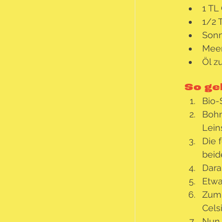
1 TL
1/2 
Sonn
Meer
Öl z
So geh
Bio-
Bohn
Lein
Die 
beid
Dara
Etwa
Zum 
Cels
Nun 