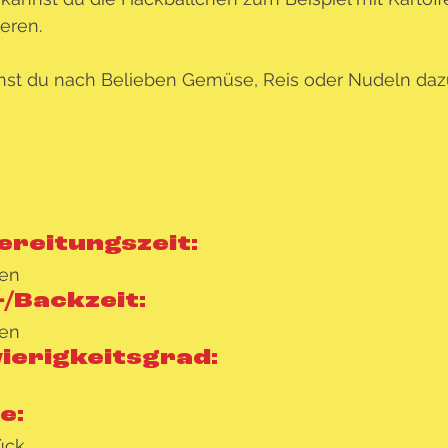
ieren.
st du nach Belieben Gemüse, Reis oder Nudeln dazu
ereitungszeit:
ten
/Backzeit:
ten
ierigkeitsgrad:
: 
ück   