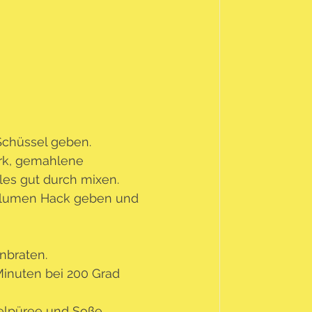
chüssel geben.
rk, gemahlene 
es gut durch mixen.
nblumen Hack geben und 
nbraten.
inuten bei 200 Grad 
felpüree und Soße 